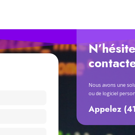
N’hésite
contact
Nous avons une solu
ou de logiciel person
Appelez (4